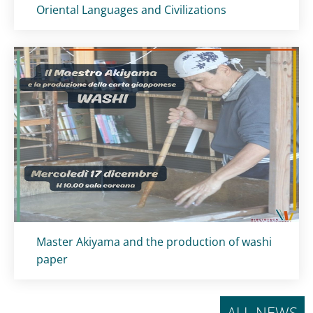
Oriental Languages ​​and Civilizations
Titolo card
:
Master Akiyama and the production of washi
paper
ALL NEWS