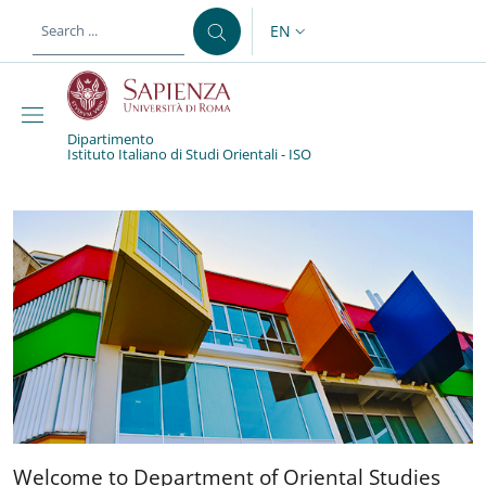
Skip to main content
Skip to footer content
EN
LANGUAGE SWITCHER: CURR
Dipartimento
Istituto Italiano di Studi Orientali - ISO
Dipartimento Istituto Ita
Welcome to Department of 
Welcome to Department of Oriental Studies