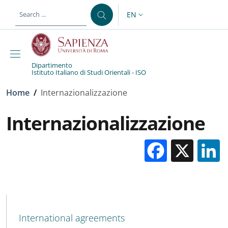
Skip to main content
Skip to footer content
EN
LANGUAGE SWITCHER: CURR
Dipartimento
Istituto Italiano di Studi Orientali - ISO
Breadcrumb
Home
/
Internazionalizzazione
Internazionalizzazione
Facebo
X
MENU CEV SECOND NAVIGATION
International agreements