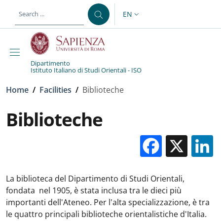
Skip to main content
Skip to footer content
EN
LANGUAGE SWITCHER: CURR
Dipartimento
Istituto Italiano di Studi Orientali - ISO
Breadcrumb
Home
/
Facilities
/
Biblioteche
Biblioteche
Facebo
X
La biblioteca del Dipartimento di Studi Orientali,
fondata nel 1905, è stata inclusa tra le dieci più
importanti dell'Ateneo. Per l'alta specializzazione, è tra
le quattro principali biblioteche orientalistiche d'Italia.