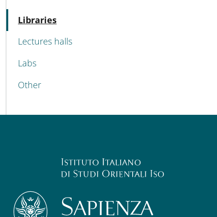
MENU CEV SECOND NAVIGATION
Active
Libraries
Lectures halls
Labs
Other