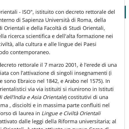
rientali - ISO", istituito con decreto rettorale del
interno di Sapienza Università di Roma, della
 Orientali e della Facoltà di Studi Orientali,
a ricerca scientifica e dell'alta formazione nei
civiltà, alla cultura e alle lingue dei Paesi
periodo contemporaneo.
 decreto rettorale il 7 marzo 2001, è l’erede di una
ziata con l’attivazione di singoli insegnamenti (i
 sono Ebraico nel 1842, e Arabo nel 1575). In
talistici via via istituiti si riunirono in Istituti
i dell’India e Asia Orientale
) costitutivi di una
ima , disciolti e in massima parte confluiti nel
 Corso di laurea in
Lingue e Civiltà Orientali
ttivato dalle leggi della Riforma universitaria; al