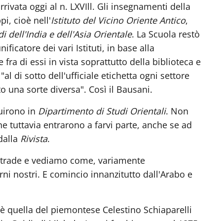
rivata oggi al n. LXVIll. Gli insegnamenti della
pi, cioè nell'
Istituto del Vicino Oriente Antico
,
di dell'India e dell'Asia Orientale
. La Scuola restò
ficatore dei vari Istituti, in base alla
ra di essi in vista soprattutto della biblioteca e
 di sotto dell'ufficiale etichetta ogni settore
o una sorte diversa". Così il Bausani.
tuirono in
Dipartimento di Studi Orientali
. Non
iche tuttavia entrarono a farvi parte, anche se ad
dalla
Rivista
.
trade e vediamo come, variamente
rni nostri. E comincio innanzitutto dall'Arabo e
 è quella del piemontese Celestino Schiaparelli