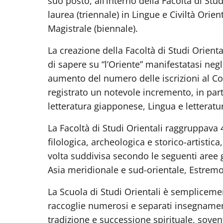
suo posto, all’interno della Facoltà di Stu
laurea (triennale) in Lingue e Civiltà Ori
Magistrale (biennale).
La creazione della Facoltà di Studi Orient
di sapere su “l’Oriente” manifestatasi negl
aumento del numero delle iscrizioni al Co
registrato un notevole incremento, in part
letteratura giapponese, Lingua e letteratur
La Facoltà di Studi Orientali raggruppava 4
filologica, archeologica e storico-artistica
volta suddivisa secondo le seguenti aree g
Asia meridionale e sud-orientale, Estremo
La Scuola di Studi Orientali è semplice
raccoglie numerosi e separati insegnament
tradizione e successione spirituale, sove