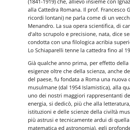
(1841-1919) che, allievo insieme con Igna
alla Cattedra Romana. Il prof. Francesco 
ricordi lontani) ne parla come di un vecch
Menandro. La sua opera scientifica, di car
d'alto scrupolo e precisione, nata, dice s
condotta con una filologica acribia superior
Lo Schiaparelli tenne la cattedra fino al 1
Già qualche anno prima, per effetto della 
esigenze oltre che della scienza, anche dei
del paese, fu fondata a Roma una nuova cat
musulmane (dal 1954 Islamistica), alla qu
uno dei nostri maggiori rappresentanti deg
energia, si dedicò, più che alla letteratura,
istituzioni e delle scienze della civiltà mu
più astrusi e tecnicamente ardui di quella civ
matematica ed astronomia), egli profondev