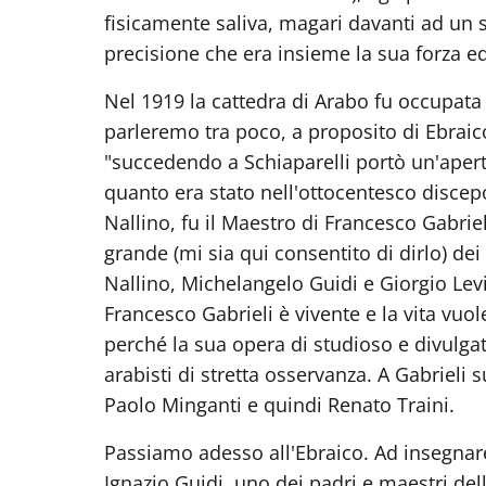
fisicamente saliva, magari davanti ad un 
precisione che era insieme la sua forza ed 
Nel 1919 la cattedra di Arabo fu occupata d
parleremo tra poco, a proposito di Ebraico
"succedendo a Schiaparelli portò un'ape
quanto era stato nell'ottocentesco discep
Nallino, fu il Maestro di Francesco Gabri
grande (mi sia qui consentito di dirlo) dei
Nallino, Michelangelo Guidi e Giorgio Levi
Francesco Gabrieli è vivente e la vita vuole
perché la sua opera di studioso e divulgat
arabisti di stretta osservanza. A Gabrieli
Paolo Minganti e quindi Renato Traini.
Passiamo adesso all'Ebraico. Ad insegnare
Ignazio Guidi, uno dei padri e maestri dell