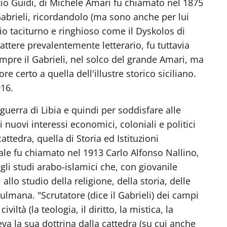
zio Guidi, di Michele Amari fu chiamato nel 1875
Gabrieli, ricordandolo (ma sono anche per lui
io taciturno e ringhioso come il Dyskolos di
attere prevalentemente letterario, fu tuttavia
empre il Gabrieli, nel solco del grande Amari, ma
e certo a quella dell'illustre storico siciliano.
916.
guerra di Libia e quindi per soddisfare alle
 nuovi interessi economici, coloniali e politici
tedra, quella di Storia ed Istituzioni
ale fu chiamato nel 1913 Carlo Alfonso Nallino,
li studi arabo-islamici che, con giovanile
 allo studio della religione, della storia, delle
sulmana. "Scrutatore (dice il Gabrieli) dei campi
iltà (la teologia, il diritto, la mistica, la
a la sua dottrina dalla cattedra (su cui anche