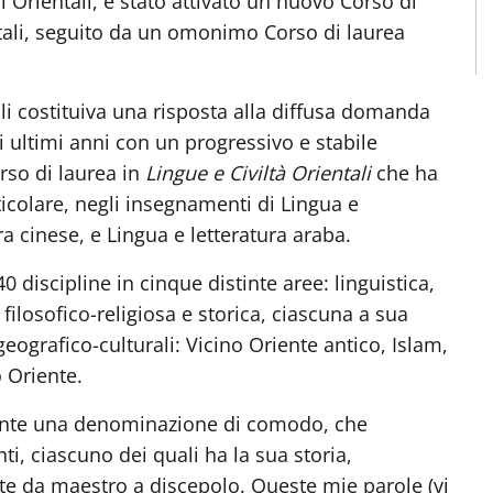
di Orientali, è stato attivato un nuovo Corso di
entali, seguito da un omonimo Corso di laurea
ali costituiva una risposta alla diffusa domanda
i ultimi anni con un progressivo e stabile
rso di laurea in
Lingue e Civiltà Orientali
che ha
icolare, negli insegnamenti di Lingua e
a cinese, e Lingua e letteratura araba.
0 discipline in cinque distinte aree: linguistica,
, filosofico-religiosa e storica, ciascuna a sua
eografico-culturali: Vicino Oriente antico, Islam,
 Oriente.
mente una denominazione di comodo, che
i, ciascuno dei quali ha la sua storia,
nte da maestro a discepolo. Queste mie parole (vi