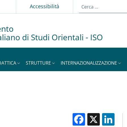
p
Accessibilità
ento
taliano di Studi Orientali - ISO
DATTICA
STRUTTURE
INTERNAZIONALIZZAZIONE
Facebook
X
Li
M