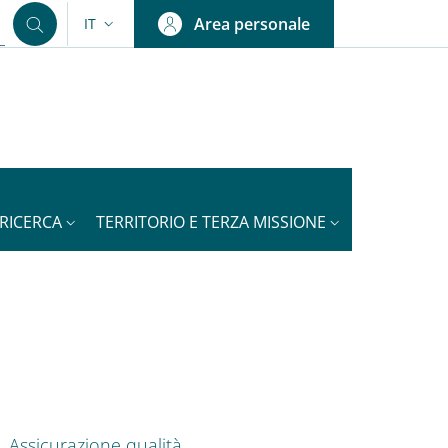
Area personale
IT
SELETTORE LINGUA: CURRENT LANGUAGE
RICERCA
TERRITORIO E TERZA MISSIONE
nkedIn
ENU CEV SECOND NAVIGATION
Assicurazione qualità