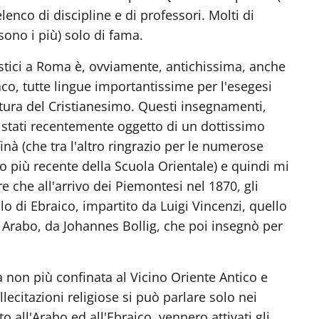
enco di discipline e di professori. Molti di
 sono i più) solo di fama.
istici a Roma è, ovviamente, antichissima, anche
riaco, tutte lingue importantissime per l'esegesi
eratura del Cristianesimo. Questi insegnamenti,
o stati recentemente oggetto di un dottissimo
nà (che tra l'altro ringrazio per le numerose
to più recente della Scuola Orientale) e quindi mi
e che all'arrivo dei Piemontesi nel 1870, gli
lo di Ebraico, impartito da Luigi Vincenzi, quello
di Arabo, da Johannes Bollig, che poi insegnò per
a non più confinata al Vicino Oriente Antico e
ecitazioni religiose si può parlare solo nei
 all'Arabo ed all'Ebraico, vennero attivati gli