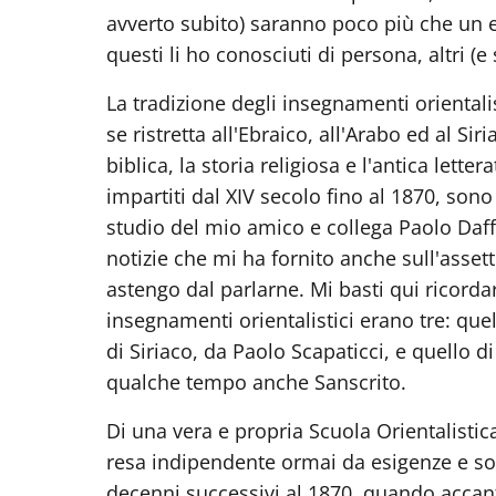
avverto subito) saranno poco più che un el
questi li ho conosciuti di persona, altri (e
La tradizione degli insegnamenti oriental
se ristretta all'Ebraico, all'Arabo ed al Si
biblica, la storia religiosa e l'antica lett
impartiti dal XIV secolo fino al 1870, son
studio del mio amico e collega Paolo Daffi
notizie che mi ha fornito anche sull'asset
astengo dal parlarne. Mi basti qui ricordar
insegnamenti orientalistici erano tre: quel
di Siriaco, da Paolo Scapaticci, e quello 
qualche tempo anche Sanscrito.
Di una vera e propria Scuola Orientalistic
resa indipendente ormai da esigenze e soll
decenni successivi al 1870, quando accanto