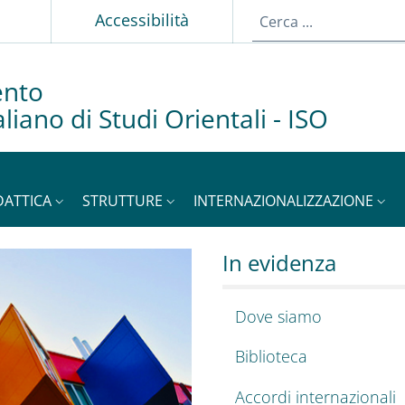
p
Accessibilità
ento
taliano di Studi Orientali - ISO
DATTICA
STRUTTURE
INTERNAZIONALIZZAZIONE
o Italiano di Studi O
 del Dipartimento Istit
In evidenza
Dove siamo
Biblioteca
Accordi internazionali