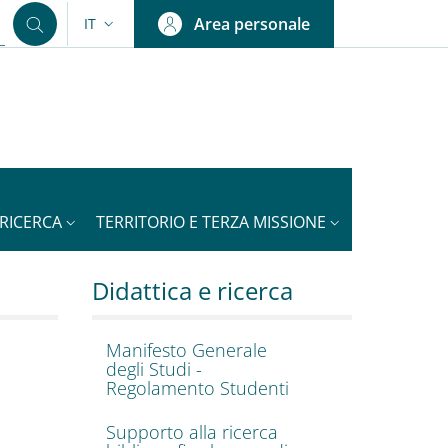
Area personale
IT
SELETTORE LINGUA: CURRENT LANGUAGE
RICERCA
TERRITORIO E TERZA MISSIONE
rientali - ISO
uto Italiano di Studi Or
Didattica e ricerca
Manifesto Generale
degli Studi -
Regolamento Studenti
Supporto alla ricerca