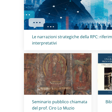
Titolo card
:
Le narrazioni strategiche della RPC: riferim
interpretativi
Titolo card
:
Tit
Seminario pubblico chiamata
Bib
del prof. Ciro Lo Muzio