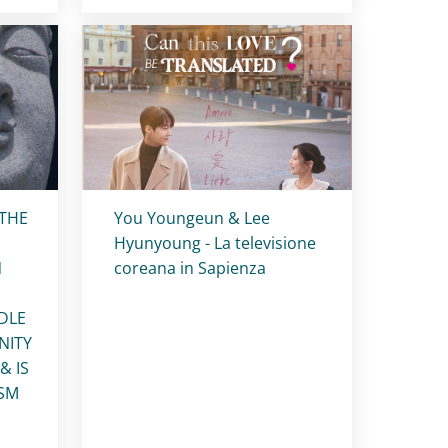
Titolo card
:
THE
You Youngeun & Lee
Hyunyoung - La televisione
N
coreana in Sapienza
DLE
NITY
& IS
ISM