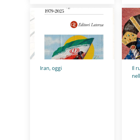
Titolo card
:
Tit
Iran, oggi
Il 
nel