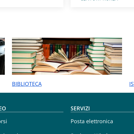
BIBLIOTECA
I
oter menu
EO
SERVIZI
rsi
Posta elettronica