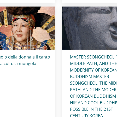
olo card
:
Titolo card
:
ruolo della donna e il canto
MASTER SEONGCHEOL, 
la cultura mongola
MIDDLE PATH, AND THE
MODERNITY OF KOREA
BUDDHISM MASTER
SEONGCHEOL, THE MID
PATH, AND THE MODER
OF KOREAN BUDDHISM 
HIP AND COOL BUDDH
POSSIBLE IN THE 21ST
CENTURY KOREA