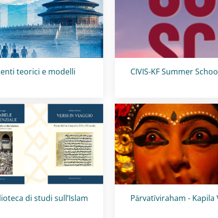
Titolo card
:
enti teorici e modelli
CIVIS-KF Summer Schoo
olo card
:
Titolo card
:
lioteca di studi sull’Islam
Pārvatīviraham - Kapila