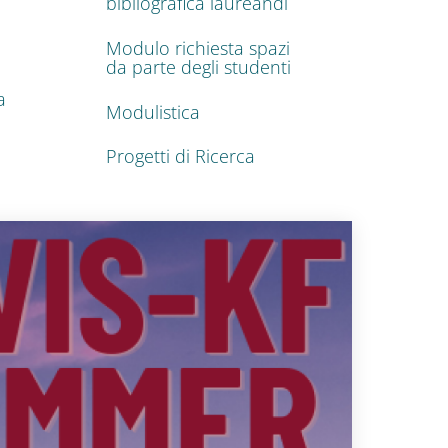
bibliografica laureandi
Modulo richiesta spazi
da parte degli studenti
a
Modulistica
Progetti di Ricerca