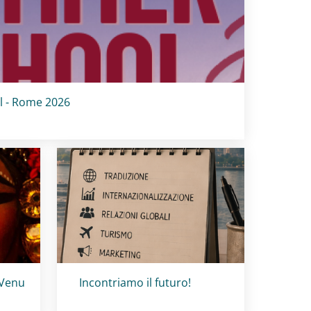
l - Rome 2026
Titolo card
:
 Venu
Incontriamo il futuro!